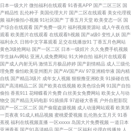
日本一级大片
微拍福利在线观看
91香蕉APP
国产二区三区
国
黑丝足交后入 韩国三级视频网站 亚洲色图欧洲 国产白浆高潮流水 韩国三
产精品性
乱伦种子
美国伦理大片
国产二区在线观看
美女伦理视
频
福利偷拍小视频
91社区国产
丁香五月天堂
欧美变态一区
国
A91片 久久青草 人妖A片 午夜桃色 丁香五月花福利 午夜色口导航 91在线看
产综合在线观看
国产免费一级片
福利视频资源站
成人午夜在线
观看
欧美图片在线观看
在线观看h视频
国产a级0
变性人妖
国产
福利社淫乱网 欧美A网 伪娘ts 影音先锋福利资源 国产视频一二三四 男女色
福利永久
日韩中文字幕观看
足交在线播放91
丁香五月色网站
黄色3级抢网站
国产一区二区
日本一级婬片
久久免费手机视频
色大全套 日韩一级视频 在线伦理网站琪琪 91青青操不长 俺去也伊人影院 韩
学生妹Av网站
亚洲人成免费网站
91大神自拍
福利片在线观看
国产成人内射无码
激情五月极品婷婷
国产剧情精品
成人三级伦
日一区视频 免费的黄色的网站 三级片在线导航 影音先锋在线三级 av三级网
理免费
偷怕欧美亚州图片
国产AV国产AV
97亚洲精华液
国内精
自线
国产精品3级片
成年女人视频
狠狠撸亚洲欧美
91操碰在线
超碰老司机 极品欧美 青青草原av 婷婷永久免费 久久大伊人x 偷窥自拍亚洲
国产高清精品二区
国产欧美在线视频
欧美色综合网
91国产自拍
偷拍
香蕉911
花蝴蝶看片免费
白丝美女免费网站
欧美女人与动
色图 91海角 99超碰大香蕉 国产精品官网 久久综合成人 丝袜福利导航 伊人
物交
国产精品无码电影
91插插库
97超碰大香蕉
户外自慰影院
国产一区二区二区
国产偷窥盗摄视频
成人动漫网站观看
欧美第
大香蕉在线 99超碰人妻99 超碰在线99 九九伊人av 欧美色图日韩 午夜AV导
一页夜夜
91成人精品视频
蜜桃爱爱视频
乱伦熟女五月天
91香
蕉视
福利在线视频直播
一区xxxxx
岛国大片免费视频
一道日本
航在线 69看片 91青青操网站 东京热天堂精品 加勒比91在线 欧美综合 日韩
亚洲香蕉
国产91高清精品
国产一区二区福利
伦理在线播放
人