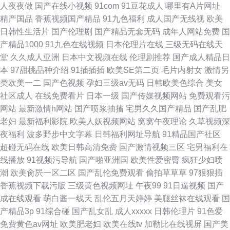
人夜夜做
国产在线小视频
91com
91豆花成人
哪里有A片网址
精产国品
香蕉视频国产精品
91九色福利
成人国产无线视
欧美
日韩性生活片
国产伦理剧
国产精品无套无码
成年人网站免费
国
产精品1000
91九色在线视频
日本伦理片在线
三级无码在线天
堂
久久成人亚洲
日本中文视频在线
伦理剧推荐
国产成人精品日
本
97甜桃品种介绍
91插插插
欧美SE第二页
毛片内射女
激情另
类欧美一二
国产色视频
孕妇三级av无码
日韩欧美色综合
美女
社区成人
在线免费看片
日本一级
国产传媒视频网站
免费观看污
网站
最新激情h网站
国产喷浆抽搐
宅男久久国产精品
国产乱肥
老妇
最新福利影院
欧美人妖视频网站
窝窝午夜理论
久草视频深
夜福利
波多野步中文字幕
日韩福利网址导航
91精品国产社区
超碰无码在线
欧美日韩高清免费
国产激情视频三区
宅男福利在
线播放
91视频污导航
国产啪亚洲国
欧美性爱密臀
疯狂少妇喷
潮
欧美肏屄一区二区
国产乱伦免费观看
偷拍草草草
97狠狠插
香蕉视频下载污版
三级黄色视频网址
午夜99
91日逼视频
国产
成在线观看
萌白酱一线天
乱伦五月天婷婷
美腿丝袜在线观看
国
产精品3p
91综合碰
国产乱女乱
成人xxxxx
日韩伦理片
91色爱
免费黄色av网址
欧美肥老妇
欧美在线tv
加勒比在线视屏
国产美