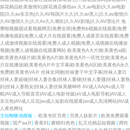
探花精品欧美激情91|探花酒店偷拍av
久久av电影|久久av电影
院|久久av东京热|久久AV韩国片久久|久久av黑人|久久av激情|久
久AV激情久久|久久Av久久潮吹|久久AV剧场|久久AV理论片
免
费啪视频观试看视频网页|免费全部|免费热b视频在线观看|免费
热播电视剧|免费人成大片在线观看|免费人成黄页在线观看|免费
人成激情视频在线观看|免费人成人视频|免费人成视频在线播放
视频|免费人成视频在线观看网站
欧美黄色A大片|欧美黄色a级|
欧美黄色A级片|欧美黄色A片|欧美黄色A片一区性交|欧美黄色a
片在线播放|欧美黄色A片中文字幕|欧美黄色A区|欧美黄色A永久
免费|欧美黄色VA片
丝袜女同吻|丝袜妻子中文字幕|丝袜人妻2|
丝袜人妻超碰|丝袜人妻合集|丝袜人妻碰|丝袜人妻骚|丝袜人妻熟
妇|丝袜人妻熟女|丝袜人妻丝袜美腿呻吟
AV成人AA|Av成人导
航|AV成人导航首页|AV成人电影传媒|aV成人电影导航|AV成人
东京热|AV成人豆花|av成人短剧在线观看|av成人高清网站|AV成
人黄色网址
主站蜘蛛池模板：
欧美专区另类
|
另类人妖影片
|
欧美免费观看
视频
|
国产aa片
|
香蕉91
|
蜜桃91色色
|
乱又伦精品短视频
|
两性