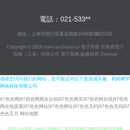
電話：021-533**
地址：上海市閔行區蓮花南路2588號3幢315室
Copyright © 2026
www.wuzhaiai.cn
電子商務
宗客網電子
商務（上海）有限公司
電子商務
版權所有
Sitemap
感谢您访问我们的网站，您可能还对以下资源感兴趣：鹤岗榔罕
网络科技有限公司
97色色网|97色色网网友自拍|97色色网页|97色色网在线|97色色
网在线观看|97色色网站|97色色网址|97色色无码|97色色无吗|97
色色五月
网站地图