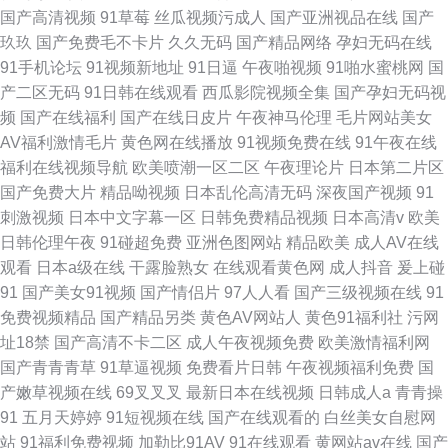
国产高清视频
91草莓
丝瓜视频污成人
国产亚洲视品在线
国产
玖玖
国产免费毛不卡片
久久无码
国产精品网络
孕妇无码在线
91手机论坛
91视频新地址
91日逼
午夜啪视频
91啪水蜜桃网
国
产二区无码
91日韩在线观看
西瓜影院视频全集
国产孕妇无码视
频
国产在线福利
国产在线日皮片
午夜神马伦理
毛片网站美女
AV福利激情毛片
黄色网在线播放
91视频免费在线
91午夜在线
福利在线视频导航
欧美喷潮一区二区
午夜理论片
日本第二片区
国产免费大片
精品呦视频
日本乱伦高清无码
深夜国产视频
91
刺激视频
日本中文字幕一区
日韩免费精品视频
日本高清v
欧美
日韩伦理午夜
91碰超免费
亚洲色图网站
精品欧美
成人AV在线
观看
日本a级在线
干露脸熟女
在线观看黄色网
成人抖音
爰上碰
91
国产美女91视频
国产情侣片
97人人看
国产三级视频在线
91
免费视频精品
国产精品另类
黄色AV网站人
黄色91福利社
污网
址18禁
国产高清不卡二区
成人午夜视频免费
欧美激情福利网
国产青青青草
91草逼视频
免费看片日韩
午夜视频福利免费
国
产嫩草视频在线
69叉叉叉
最新日本在线视频
日韩成人a
青青操
91
五月天婷婷
91短视频在线
国产在线观看的
白丝美女自慰网
站
91福利免费视频
加勒比91AV
91在线观看
黄网站av在线
国产