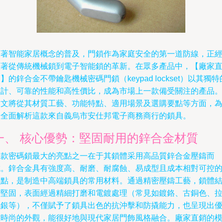
隨著智能家居概念的普及，門鎖作為家庭安全的第一道防線，正
歷著從傳統機械鎖到電子智能鎖的革新。在眾多產品中，【廠家
】的鋅合金不帶鑰匙機械密碼門鎖（keypad lockset）以其獨特
設計、可靠的性能和高性價比，成為市場上一款備受關注的產品
本文將從其材質工藝、功能特點、適用場景及選購要點等方面，
您全面解析這款來自義烏市安仕邦電子商務商行的鎖具。
一、 核心優勢：堅固耐用的鋅合金材質
這款密碼鎖最大的亮點之一在于其鎖體采用高品質鋅合金壓鑄而
成。鋅合金具有強度高、耐磨、耐腐蝕、易成型且成本相對可控
優點，是制造中高端鎖具的常用材料。通過精密壓鑄工藝，鎖體
構堅固，表面經過精細打磨和電鍍處理（常見如鍍鉻、古銅色、
絲銀等），不僅賦予了鎖具出色的抗沖擊和防撬能力，也呈現出
雅時尚的外觀，能很好地與現代家居門飾風格融合。廠家直銷的