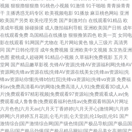
视频
狠狠擼狠狠擼
91桃色小视频
91激情
91干啪啪
青青操青青
干
主播诱惑无码专区
欧美视频电影
91播放
麻豆桃色网站
亚洲
欧美国产另类
欧美伦理另类
国产刺激对白
在线观看91精品
欧
美成年视频
操碰操揉
成人微拍福利导航
亚洲欧美国产日韩
成年
在线观看免费
岛国精品在线播放
狠狠撸第四色
欧美一页
女同电
影在线观看
91网国产尤物在
毛片网站黄色
狼人三级片
高清男
同
国产日韩伦理淫
成年免费视频
亚洲欧美中文视频
东京热亚洲
色图
蜜桃成人超碰网
91精品小视频
久草福利免费视影
五月天
堂网
国产精品嫩草影视
先锋AV资源|先锋AV资源福利网|先锋AV
资源网|先锋av资源在线|先锋AV资源在线美女|先锋av资源站|先
锋av资源站你懂|先锋b怡红院|先锋va资源站|先锋vα资源
免费福
利av|免费高清看AV的网络|免费高清人人91|免费观看3D成人A
片|免费观看97精彩视频|免费观看97资源站|免费观看成人av|免
费观看成人鲁鲁鲁|免费观看福利色情av|免费观看韩国A片网址
六月色色|六月天av|六月天丁香婷婷|六月天开心j激情网|六月婷
婷网|六月婷婷五月花|乱仑毛片|乱仑天堂|乱伦19p|乱伦91
国产
激情综合|国产激情综合网|国产级色情|国产极品导航|国产极品国
产极品|国产极品劲爆|国产极品精品网站|国产极品美女高潮|国产