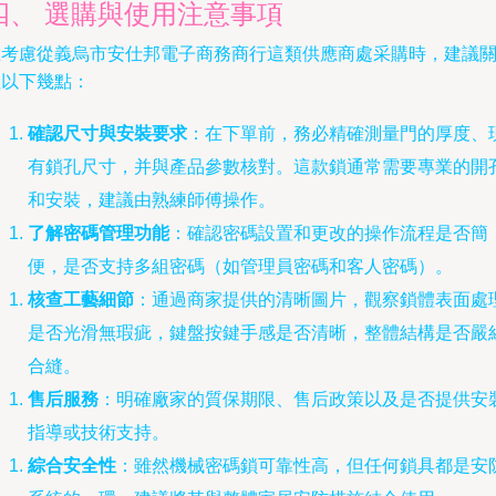
四、 選購與使用注意事項
在考慮從義烏市安仕邦電子商務商行這類供應商處采購時，建議
注以下幾點：
確認尺寸與安裝要求
：在下單前，務必精確測量門的厚度、
有鎖孔尺寸，并與產品參數核對。這款鎖通常需要專業的開
和安裝，建議由熟練師傅操作。
了解密碼管理功能
：確認密碼設置和更改的操作流程是否簡
便，是否支持多組密碼（如管理員密碼和客人密碼）。
核查工藝細節
：通過商家提供的清晰圖片，觀察鎖體表面處
是否光滑無瑕疵，鍵盤按鍵手感是否清晰，整體結構是否嚴
合縫。
售后服務
：明確廠家的質保期限、售后政策以及是否提供安
指導或技術支持。
綜合安全性
：雖然機械密碼鎖可靠性高，但任何鎖具都是安