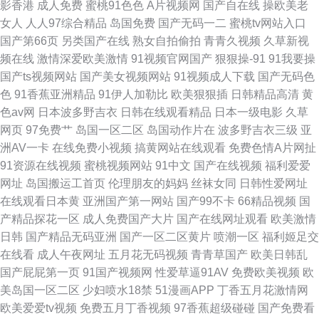
影香港
成人免费
蜜桃91色色
A片视频网
国产自在线
操欧美老
女人
人人97综合精品
岛国免费
国产无码一二
蜜桃tv网站入口
国产第66页
另类国产在线
熟女自拍偷拍
青青久视频
久草新视
频在线
激情深爱欧美激情
91视频官网国产
狠狠操-91
91我要操
国产ts视频网站
国产美女视频网站
91视频成人下载
国产无码色
色
91香蕉亚洲精品
91伊人加勒比
欧美狠狠插
日韩精品高清
黄
色av网
日本波多野吉衣
日韩在线观看精品
日本一级电影
久草
网页
97免费艹
岛国一区二区
岛国动作片在
波多野吉衣三级
亚
洲AV一卡
在线免费小视频
搞黄网站在线观看
免费色情A片网扯
91资源在线视频
蜜桃视频网站
91中文
国产在线视频
福利爱爱
网址
岛国搬运工首页
伦理朋友的妈妈
丝袜女同
日韩性爱网址
在线观看日本黄
亚洲国产第一网站
国产99不卡
66精品视频
国
产精品探花一区
成人免费国产大片
国产在线网址观看
欧美激情
日韩
国产精品无码亚洲
国产一区二区黄片
喷潮一区
福利姬足交
在线看
成人午夜网址
五月花无码视频
青青草国产
欧美日韩乱
国产屁屁第一页
91国产视频网
性爱草逼91AV
免费欧美视频
欧
美岛国一区二区
少妇喷水18禁
51漫画APP
丁香五月花激情网
欧美爱爱tv视频
免费五月丁香视频
97香蕉超级碰碰
国产免费看