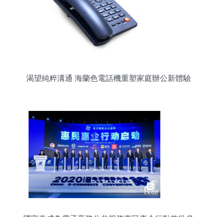
渴望純粹溝通 海蘭色電話機重塑家庭辦公新體驗