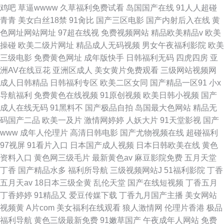
鸡吧
草逼wwww
久草福利免费试看
岛国国产在线
91人人超碰
青青
美女白丝18禁
91肏比
国产三区电影
国产内射后入在线
黄
色网址网站网址
97超在线视
免费视频网站
精品欧美精品v
欧美
操碰
欧美二级片网址
精品成人无码视频
男女午夜福利影院
欧美
三级电影
免费黄色网址
成年版快手
日韩福利无码
四虎四房
亚
洲AV在线豆花
亚洲区成人
美女黄片免费观看
三级网站视频网
成人日韩精品
日韩福利专区
欧美二区女同
国产精品一区91
小x
导航福利
免费黄色在线视频
91原创视频
欧美日韩小视频
国产
成人在线无码
91黑料不
国产极品自拍
岛国最大色网站
精品无
码国产二品
欧美一及片
激情网婷婷
人妖大片
91天堂影视
国产
www
成年人伦理片
高清日韩电影
国产尤物视频在线
超碰福利
97视屏
91看片入口
日本国产成人视频
日本日韩欧美在线
黄色
资料入口
黄色网三级毛片
最新黄色av
麻豆影院免费
五月天堂
丁香
国产精品水多
福利所导航
三级视频网站J
51福利影院
丁香
五月天av
18日本三级全黄
乱伦天堂
国产在线短视频
丁香五月
丁香婷婷
91精品又
爱豆传媒下载
丁香九月国产主播
美女网站
视频黄
A片com
美女福利在线观看
狼人激情网
伦理片香港
极品
福利导航
黄色三级最新免费
91嫩草国产
午夜成年人网站
免费