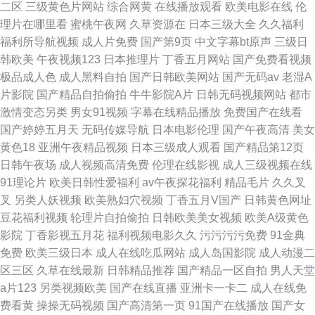
二区
三级黄色片网站
综合网黄
在线播放观看
欧美电影在线
伦
理片在哪里看
蜜桃午夜网
久草资源在
日本三级大全
久久福利
福利所导航视频
成人片免费
国产第9页
中文字幕bt原声
三级日
韩欧美
午夜视频123
日本推理片
丁香五月网站
国产免费看视频
极品成人色
成人黑料自拍
国产日韩欧美网站
国产无码av
老湿A
片影院
国产精品自拍偷拍
牛牛影院A片
日韩无码视频网站
都市
激情变态另类
男女91视频
字幕在线精品播放
免费国产在线看
国产婷婷五月天
无码传媒导航
日本电影伦理
国产午夜高清
美女
黄色18
亚洲午夜精品视频
日本三级成人观看
国产精品第12页
日韩午夜场
成人视频高清免费
伦理在线影视
成人三级视频在线
91理论片
欧美日韩性爱福利
av午夜探花福利
精品毛片
久久叉
叉
另类人妖视频
欧美熟妇穴视频
丁香五月V国产
日韩黄色网址
豆花福利视频
轮理片自拍偷拍
日韩欧美美女视频
欧美A级黄色
影院
丁香影视五月花
福利视频电影久久
污污污污免费
91金典
免费
欧美三级日本
成人在线吃瓜网站
成人岛国影院
成人动漫二
区三区
久草在线最新
日韩精品推荐
国产精品一区自拍
男人天堂
a片123
另类视频欧美
国产在线直播
亚洲卡一卡二
成人在线免
费看黄
操操无码视频
国产高清第一页
91国产在线播放
国产女