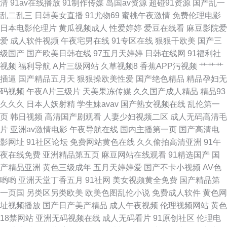
清
91av在线播放
91制作传媒
岛国av资源
超碰91资源
国产乱一
乱二乱三
日韩美女直播
91尤物69
蜜桃午夜激情
免费伦理电影
文学网伊人 日韩无遮挡免费看 国产91蜜臀人妻 五月亭av 91色淫网 精品中
日本电影伦理片
黄瓜视频成人
性爱婷婷
爱豆在线看
麻豆影院爱
爱
成人软件视频
午夜宅男在线
91专区在线
狠狠干欧美
国产三
文在线 日本电影一级黄 亚洲狼人 97情趣 国产精品爽爽歪歪 欧美亚洲日韩成
级国产
国产欧美日韩在线
97五月天婷婷
日韩在线网
91福利社
视频
福利导航
A片三级网站
久草视频8
香蕉APP污视频
艹艹艹
人 69人人 美女黄ww 伪娘av
插逼
国产精品五月天
狠狠操欧美性爱
国产绝色精品
精品孕妇无
码视频
午夜A片三级片
天美果冻传媒
久久国产成人精品
精品93
久久久
日本人妖射精
学生妹avav
国产熟女视频在线
乱伦第一
页
韩日视频
高清国产剧观看
人妻少妇视频二区
成人无码高清毛
片
亚洲av激情电影
午夜导航在线
国内主播第一页
国产高清电
影网址
91社区论坛
免费网站黄色在线
久久偷拍高清亚洲
91午
夜在线免费
亚洲精品第五页
麻豆网站在线观看
91精选国产
国
产精品亚洲
黄色三级成年
五月天婷婷爱
国产不卡小视频
AV色
哟哟
亚洲天堂丁香五月
91社网
美女视频黄全免费
国产精品第
一页国
另类区另类欧美
欧美色图乱伦小说
免费成人软件
黄色网
址视频播放
国产日产美产精品
成人午夜视频
伦理视频网站
黄色
18禁网站
亚洲无码视频在线
成人无码看片
91原创社区
伦理电