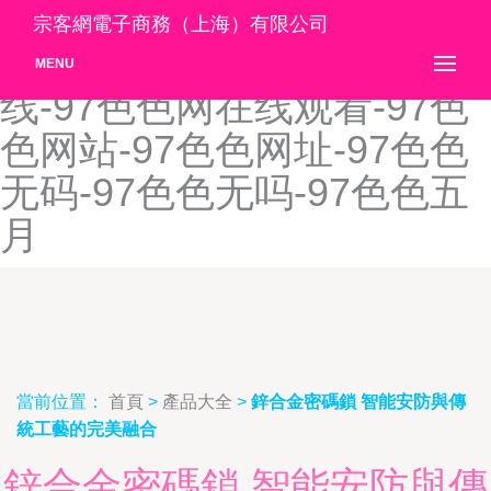
97色色网-97色色网网友自
宗客網電子商務（上海）有限公司
拍-97色色网页-97色色网在
MENU
线-97色色网在线观看-97色
色网站-97色色网址-97色色
无码-97色色无吗-97色色五
月
當前位置：
首頁
>
產品大全
>
鋅合金密碼鎖 智能安防與傳
統工藝的完美融合
鋅合金密碼鎖 智能安防與傳