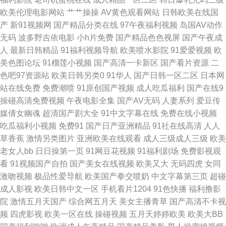
欧美伦理电影网站
艹艹操操
AV黄色观看网站
日韩欧美在线国
99热精品在这里 精品人妻一二三 99成人 韩日美欧色 欧美性vahd 日本天堂
产
新91视频网
国产精品分类在线
97午夜福利视频
岛国AV动作
无码
波多野吉依电影
小h片免费
国产精品色色视屏
国产午夜成
一区 亚洲黄色小说网 97操人妻 成人性交影片 国产视频青青操 激情深爱 欧
人
最新日韩精品
91福利视频导航
欧美喷水影院
91爱爱视频
欧
美色图论坛
91榴莲小视频
国产高清一卡新区
国产看片资源
二
美多人干群p 亚洲变态另类导航 白丝美女后入内射 国产久久区 天天干人操
色吧97资源站
欧美日韩另类0
91华人
国产日韩一区二区
日本网
站在线免费
免费潮喷
91原创国产视频
成人吃瓜福利
国产在线9
97色色综合视频 激情色图日韩 日韩理伦Ⅴa 91色图 A级片导航 在线久草网
操碰高清免费视频
午夜电影全集
国产AV无码
人妻系列
爱豆传
媒倩女幽魂
超清国产剧大全
91中文字幕在线
免费在线小视频
国产黑丝足交在线 日韩AV成人网 久久国产机热 av网站总导航 www毛毛片
吃瓜福利小视频
免费91
国产日产亚洲精品
91社在线高清
人人
草香蕉
激情另类图片
亚洲欧美在线观看
成人三级成人三级
欧美
天美九一 91午夜激情 国产原创自拍av 婷婷五月天AV 91色天堂 av资源在线
老女人bb
日日操第一页
91网豆花视频
91福利剧场
免费影视观
看
91视频国产自拍
国产美女在线视频
欧美又大
无码四虎
女同
网站 欧美剧免费观看 97色色亚洲成人 久草在线资源 午夜久久视频 欧美大胆
激吻视频
极品性爱导航
欧美国产拳交喷奶
中文字幕第三页
超碰
成人影视
欧美日韩中文一区
手机看片1204
91色快播
福利撸影
a a女v片电影探花 久久嫩草精品久久 欧美色图91 亚洲性爱影院 操草逼123
院
激情五月天国产
综合网五月天
美女主播青草
国产高清不卡视
频
四虎影视
欧美一区在线
操碰视频
五月天婷婷欧美
欧美大BB
日本加勒比av 91国产尤物 国产ts豆花 91剧场 成人自拍视频网站 黑丝萝少