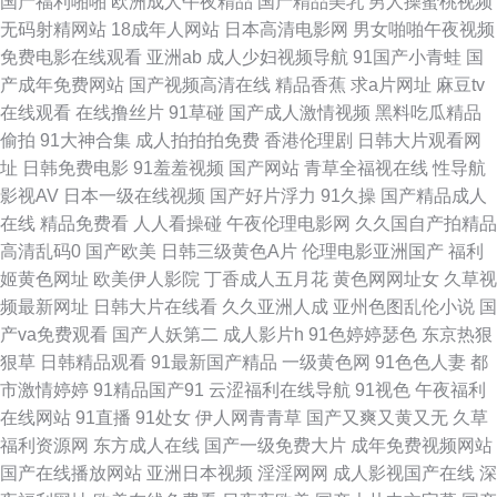
国产福利啪啪
欧洲成人午夜精品
国产精品美乳
男人操蜜桃视频
无码射精网站
18成年人网站
日本高清电影网
男女啪啪午夜视频
女同在线观看 午夜日韩A片 91工厂 WWW鎿糀V 久久偷拍网站 综合在线久久
免费电影在线观看
亚洲ab
成人少妇视频导航
91国产小青蛙
国
产成年免费网站
国产视频高清在线
精品香蕉
求a片网址
麻豆tv
狼人综合网 香蕉影院导航 草草福利视频导航 国产海角社区 青青伊人网 四虎
在线观看
在线撸丝片
91草碰
国产成人激情视频
黑料吃瓜精品
偷拍
91大神合集
成人拍拍拍免费
香港伦理剧
日韩大片观看网
欧美性爱影院 97超碰人妻自慰 大香蕉9999 91大神五区 国产91九九 激情一
址
日韩免费电影
91羞羞视频
国产网站
青草全福视在线
性导航
影视AV
日本一级在线视频
国产好片浮力
91久操
国产精品成人
道本 熟女后入 亚洲欧美日韩久久 91欧美色图久草 国产日韩精品欧美 老司机
在线
精品免费看
人人看操碰
午夜伦理电影网
久久国自产拍精品
高清乱码0
国产欧美
日韩三级黄色A片
伦理电影亚洲国产
福利
亚洲 日韩无码磁力 91探花黄色视频 欧美色色资源站 91嫩草国产精品 国产色
姬黄色网址
欧美伊人影院
丁香成人五月花
黄色网网址女
久草视
频最新网址
日韩大片在线看
久久亚洲人成
亚州色图乱伦小说
国
资源 青娱乐论坛91 91av狼友 TS人妖专区 国产91色 久久爆乳 欧性怡红院 超
产va免费观看
国产人妖第二
成人影片h
91色婷婷瑟色
东京热狠
狠草
日韩精品观看
91最新国产精品
一级黄色网
91色色人妻
都
碰青青操 欧亚av 深夜激情在线观看 www成人电影 男人天堂天天操 三级片
市激情婷婷
91精品国产91
云涩福利在线导航
91视色
午夜福利
在线网站
91直播
91处女
伊人网青青草
国产又爽又黄又无
久草
AV的天堂 伊人成人影片 亚洲成人网站在线 狠狠淫97超碰 91蜜桃播 韩日VA
福利资源网
东方成人在线
国产一级免费大片
成年免费视频网站
国产在线播放网站
亚洲日本视频
淫淫网网
成人影视国产在线
深
丝袜网站 91草碰 av天堂男人站 国产ts性爱露出 欧美色图1在线 天天干精品