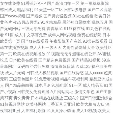
女在线免费
91香蕉污APP
国产高清自拍一区
第一页草草影院
韩日成人
精品福利
91天堂一区二区
日韩a级电影
国产二区高清
国产www视频
国产粉嫩
国产男女猛视频
91社在线看
欧美日韩
黄色片
变态另态另类2
91李宗精品
黑丝袜自慰喷水
乱伦五月
国
产无码网站
三级无毒免费
青青草51
91丝袜在线
91九色在线观
看
91插
成人中文字幕免费
成年人网站视频
免费在线影院
日本
欧美第一页
国产ts在线观看
午夜影院国产在线
91操在线观看
日
韩在线播放视频
成人大片一级天天
内射性爱网址大全
欧美社区
第一页
欧美在线视频播放
91视频污污污
超碰在线公开
AV蜜桃
吃瓜
日本欧美在线看
国产精选免费视频
国产精品91视频
69热
最新网址
无码白丝强行免费
激情影院日韩
久草123
福利欧美在
线
成人片无码
日韩成人极品视频
国产在线诱惑
乱人xxxxx
超黄
无码
三级黄色图片
91免费看视频
精品午夜福利网
精品亚洲成a
人
国产精品萌白酱
日本理论
91操电影
91一区
成人精品无
91国
产小视频
日韩美女免费直播
A片网站网址
激情文学色
国产主播
第37页
青久青青
日本精品在线播放
三级A片
国产日韩亚洲综合
91短视频网站
欧美骚网站
丁香五月天亚洲
欧美大粗吊人妖
深
夜福利亚洲
人兽福利导航
91叉叉操小骚逼
成人18视频
欧美大