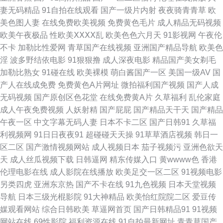
妻无码精品
91自拍在线观看
国产一级片内射
夜夜骑青青草
欧
城人电影 四虎视屏 午夜影院美女 亚洲偷拍天堂 99激情 成人午夜剧场网站
美色图人妻
在线免费欧美视频
免费黄色毛片
成人精品无码视频
欧美午夜极品
性欧美ⅩⅩⅩⅩ乱
欧美色色六月天
91影视网
午夜伦
福利淫导航 久久国产精品人夷 青青操无码自拍 熟女视频91 亚洲人成人网站
不卡
加勒比性爱网
青草国产在线视频
亚洲国产精品导航
欧美色
淫
波多野结依电影
91狠狠撸
成人深夜电影
精品国产美女剃毛
在 97av大香蕉 草草影院三区四区 国内精品一区在线 久久五月 日本91视免
加勒比熟女
91碰在线
欧美裸模
萌白酱国产一区
美国一级AV
国
产人在线成免费
免费黄色A片网址
微拍福利国产视频
国产人成
费 五月四虎停停色图 一本到道 91日本 俺来也色色 另类极品五五分 青青草
无码视频
国产原创区色花堂
在线免费黄A片
久草福利
乱伦家庭
成人午夜免费视频
人妖射精
国产屁屁
国产精品天干天
国产精品
成人AV 色图社区 午夜老司机av 91九色 浮力欧美第一页 老司机色av 欧美成
午夜一区
中文字幕无码人妻
日本不卡二区
国产日韩91
久草福
利视频网
91日日夜夜91
超碰碰天天操
91草草酒店视频
韩日一
人一级片 婷婷五月份视频 91ri精品 av福利资源导航 91叉叉 黑丝自慰久草91
区二区
国产激情视频网站
成人视频日本
茄子视频污
亚洲色欲天
天
成人丝瓜视频下载
日韩逼网
精东传媒入口
黄wwww色
香港
欧美肏屄网 欧美日韩ww 欧美在线视频99 日韩专区一二 午夜情色影院 91干
伦理电影在线
成人影院在线播放
欧美足交一区二区
91视频电影
另类四虎
亚洲东京热
国产不卡在线
91九色视频
日本天堂视频
逼网 操逼电影导航免费 超碰这里只有精品 精品久久入 欧美偷拍色图 日韩成
导航
日本三级光棍影院
91大神精品
欧美怡红院院二区
爱豆传
媒观看网站
综合日韩欧美
草逼网首页
国产日韩精品91
91视频
人黄色免费 五月丁香福利影院 在线色日本 www九九 丁香8月大香蕉 国产转
网站在线
69性影院
福利资源在线
91自拍最新网址
青青草国产