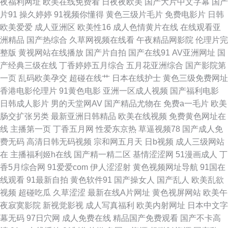
夜福利网址
欧美在线免费看
日夜夜欧美
国产大片中文字幕
国产
片91
操久婷婷
91视频你懂得
黄色三级片毛片
免费电影片
日韩
视频 51豆花每日更新 Av噜噜福利导航 欧美女生穴 91超碰在线长腿 韩国做
欧美爱爱
成人亚洲区
欧美性16
成人色情黄片在线
在线观看亚
洲精品
国产热综合
久草网视频在线看
午夜精品网影院
伦理片完
爱视频 蜜桃视频免费版 91P社区入口 wwww日本 老司机色导航 天天色情网
整版
黄视网站在线播放
国产片自拍
国产在线91
AV亚洲网址
国
产经典三级在线
丁香婷婷五月综合
五月花亚洲综合
国产影院第
91日韩 福利视频导航极品 午夜日韩免费a 高清肏屄宅女 老湿机av 在线夜间
一页
乱码欧美孕交
超碰在线艹
日本在线护士
黄色三级免费网址
香港电影伦理片
91黄色电影
亚洲一区成人视频
国产福利电影
视频91 爱豆AV在线播放 国产呦系列哪里看 美女91乱搞网站 日韩无码内射
日韩成人影片
男的天堂网AV
国产精品尤物在
免费a一毛片
欧美
肠交扩张另类
最新亚洲日韩精品
欧美在线视频
免费黄色网址在
抖阴免费网页 日韩欧美中文自拍 伊人大香蕉123 99爱草草草 豆花小电影av
线
主播第一页
丁香五月网
性爱东京热
草逼视频78
国产成人免
费无码
高清日韩无码视频
宗和网五月天
日b视频
成人三级网站
日本黄色影视步 亚洲肏屄网 91原创论坛 久久综合15P 91日本在线视频 黄色
在
主播福利姬h在线
国产精一精二区
基情涩涩网
51漫画成人
丁
香5月综合网
91爱爱com
伊人涩涩射
黄色视频网址导航
91国在
片西瓜视频 亚洲色中色电网站 国产精品日韩久久 欧美三级b 午夜精品导航
线观看
91最新自拍
黄色软件91
国产操女人
国产乱人
欧美乱欲
视频
超碰吃瓜
久草涩涩
最新在线A片网址
黄色视屏网站
欧美午
91视频网站链接 传媒视频在线 久草福利导航 91午夜黄色影院 黄色美女视频
夜寂寞影院
新视觉影视
成人写真福利
欧美内射网址
日本中文字
幕无码
97日穴网
成人免费在线
精品国产免费观看
国产不卡高
91次元官网首页 狠狠曰天天干 天堂女优久久 91色免费看 成人电彯三级 激情