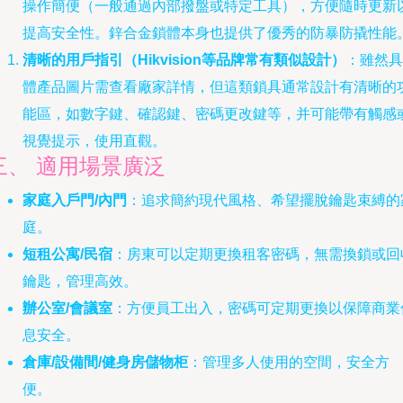
操作簡便（一般通過內部撥盤或特定工具），方便隨時更新
提高安全性。鋅合金鎖體本身也提供了優秀的防暴防撬性能
清晰的用戶指引（Hikvision等品牌常有類似設計）
：雖然具
體產品圖片需查看廠家詳情，但這類鎖具通常設計有清晰的
能區，如數字鍵、確認鍵、密碼更改鍵等，并可能帶有觸感
視覺提示，使用直觀。
三、 適用場景廣泛
家庭入戶門/內門
：追求簡約現代風格、希望擺脫鑰匙束縛的
庭。
短租公寓/民宿
：房東可以定期更換租客密碼，無需換鎖或回
鑰匙，管理高效。
辦公室/會議室
：方便員工出入，密碼可定期更換以保障商業
息安全。
倉庫/設備間/健身房儲物柜
：管理多人使用的空間，安全方
便。