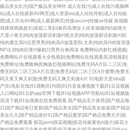
极品美女乱伦|国产极品美女呻吟
成人在线污|成人在线污视频网
站|成人在线最新AV网页|成人资源av|成人自拍导航|成人自拍贴
图|成人宗合AV网|成人最新网页|传媒avcom|传媒av传媒
床戏吻
戏裸戏视频超长|床战三美妇|春药高潮女人痉挛抽搐|纯h超级大
尺度小黄文|纯肉放荡脏话刺激H糙文苏|纯肉放荡脏话刺激H尿|
纯肉腐文高H总受男男|纯肉高H放荡受BL文库|纯肉高H肉辣浪荡
NP论J|纯肉巨黄H爆粗口男男分卷阅读
免费网站内射红桃视频|
免费网站片在线观看大全电视剧|免费网站在线观看高清电视剧|
免费网址|免费吻胸抓胸激烈视频网站|免费无码A片区二三区|免
费无码区二区三区A片百度|免费无码区二区三区A片蜜臀|免费无
码又黄又爽又刺激|免费无码又爽又刺激A片
91电影天堂nba国
产|91电影在线|91调教|91抖阴|91抖音直播视频下载|91豆花视频
入口网站|91豆奶app官网下载|91短视频APP导航站|91短视频版
高清下载|91短视频在线免费观看
国产精品毛片推荐|国产精品每
日|国产精品每日更新|国产精品美女|国产精品美女操逼|国产精品
美女久久|国产精品迷奸91|国产精品蜜芽|国产精品免费大片|国
产精品免费观看
探花porn|探花视频|探花传媒黄色A级片|探花大
胸姐视频|探花合集在线观看|探花黄色片|探花激情网|探花姐av|