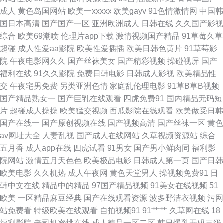
成人
黄色岛国网站
欧美一xxxxx
欧美gayv
91色情激情网
中国韩
区 久久香蕉丁香 女同网站黄 五月激情图片 亚洲天天影色 91网站看片 超碰
国日本高清
国产国产一区
亚洲欧洲成人
日韩在线
久久国产影视
综合
欧美69潮喷
伦理片app下载
激情视频国产精品
91草莓久草
人人肏 豆花影视无码黄色 日韩另类欧美 在线看污视频 97超碰护士香蕉 岛国
超碰
成人性爱aa影院
欧美性爱插插
欧美日韩色黄片
91草莓影
院
午夜电影网久久
国产丝袜美女
国产精彩视频
操碰视屏
国产
A片 久草色影 日本激情影院 四虎影院欧美系列 亚洲97色 中文字幕日本有码
福利在线
91久久影院
免费日韩电影
日韩成人影视
欧美精品性
交
午夜宅男免费
另类亚洲色情
家庭乱伦理电影
91草B草B视频
大香蕉综合久久 福利视频区 91免费视频网站 爱豆传媒性爱影片 六月天成人
国产精品熟女一
国产巨乳在线观看
四虎免费91
国内精品无码短
片
超碰成人操操
欧美猛交视频
西瓜影院在线观看
欧美做受日韩
导航 日本A√视频 午夜在线寂寞影院 91巨炮美女网站 国产另类TS在线 免费
国产在线一
国产原创视频在线
国产视频高清
国产丝袜一区
黄色
av网址大全
人妻乱视
国产成人在线网站
久草视频资源站
综合
的黄色网 超碰在线69 日本肏屄视频 婷婷五月色导航 91视频91九色 超碰97
五月香
成人app在线
四虎试看
91男女
国产男小鲜肉同
福利影
院网站
激情五月天色色
欧美极品电影
日韩成人第一页
国产日韩
第一页 狠狠撸123 另类av磁力 少妇精品一区二区 97超碰在线播放 精品十区
欧美电影
久久机热
成人午夜网
黄色天堂男人
操视频免费91
日
韩中文在线
精品中的精品
97国产精品视频
91美女在线视频
51
欧美性爱一级久久 三级视频国产 91原创视频在线 网址导航免费看片 91福利
欧美
一区精品麻豆经典
国产在线观看资源
波多野洁衣视频
污网
站免费看
特级欧美在线观看
自拍视频91
91艹艹
久草网在线
18
是看爽片 第一福利视频导航 老湿机视频61试 三级片网页 91啦中文在线伦
福利影院
老司机蜜桃在线
成人精品一区二区
韩日爆乳无码三级