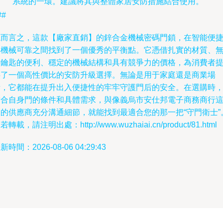
系統的一環。建議將其與整體家居安防措施結合使用。
##
總而言之，這款【廠家直銷】的鋅合金機械密碼門鎖，在智能便
與機械可靠之間找到了一個優秀的平衡點。它憑借扎實的材質、
需鑰匙的便利、穩定的機械結構和具有競爭力的價格，為消費者
供了一個高性價比的安防升級選擇。無論是用于家庭還是商業場
所，它都能在提升出入便捷性的牢牢守護門后的安全。在選購時
結合自身門的條件和具體需求，與像義烏市安仕邦電子商務商行
樣的供應商充分溝通細節，就能找到最適合您的那一把“守門衛士”
若轉載，請注明出處：http://www.wuzhaiai.cn/product/81.html
新時間：2026-08-06 04:29:43