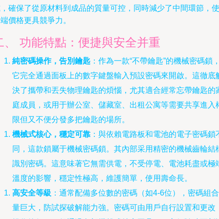
式，確保了從原材料到成品的質量可控，同時減少了中間環節，
終端價格更具競爭力。
二、 功能特點：便捷與安全并重
純密碼操作，告別鑰匙
：作為一款“不帶鑰匙”的機械密碼鎖
它完全通過面板上的數字鍵盤輸入預設密碼來開啟。這徹底
決了攜帶和丟失物理鑰匙的煩惱，尤其適合經常忘帶鑰匙的
庭成員，或用于辦公室、儲藏室、出租公寓等需要共享進入
限但又不便分發多把鑰匙的場所。
機械式核心，穩定可靠
：與依賴電路板和電池的電子密碼鎖
同，這款鎖屬于機械密碼鎖。其內部采用精密的機械齒輪結
識別密碼。這意味著它無需供電，不受停電、電池耗盡或極
溫度的影響，穩定性極高，維護簡單，使用壽命長。
高安全等級
：通常配備多位數的密碼（如4-6位），密碼組合
量巨大，防試探破解能力強。密碼可由用戶自行設置和更改